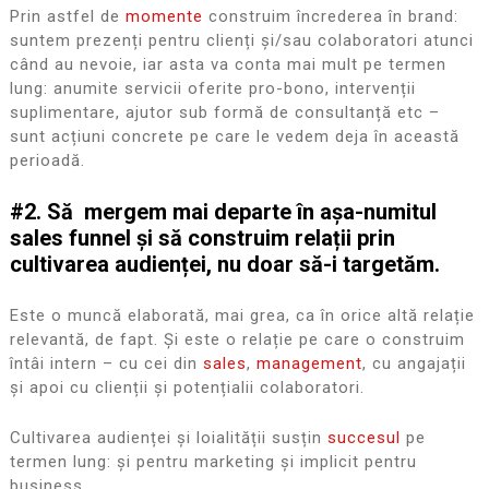
Prin astfel de
momente
construim încrederea în brand:
suntem prezenți pentru clienți și/sau colaboratori atunci
când au nevoie, iar asta va conta mai mult pe termen
lung: anumite servicii oferite pro-bono, intervenții
suplimentare, ajutor sub formă de consultanță etc –
sunt acțiuni concrete pe care le vedem deja în această
perioadă.
#2. Să mergem mai departe în așa-numitul
sales funnel și să construim relații prin
cultivarea audienței, nu doar să-i targetăm.
Este o muncă elaborată, mai grea, ca în orice altă relație
relevantă, de fapt. Și este o relație pe care o construim
întâi intern – cu cei din
sales
,
management
, cu angajații
și apoi cu clienții și potențialii colaboratori.
Cultivarea audienței și loialității susțin
succesul
pe
termen lung: și pentru marketing și implicit pentru
business.