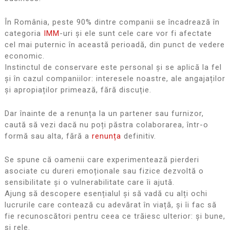
În România, peste 90% dintre companii se încadrează în
categoria
IMM
-uri și ele sunt cele care vor fi afectate
cel mai puternic în această perioadă, din punct de vedere
economic.
Instinctul de conservare este personal și se aplică la fel
și în cazul companiilor: interesele noastre, ale angajaților
și apropiaților primează, fără discuție.
Dar înainte de a renunța la un partener sau furnizor,
caută să vezi dacă nu poți păstra colaborarea, într-o
formă sau alta, fără a
renunța
definitiv.
Se spune că oamenii care experimentează pierderi
asociate cu dureri emoționale sau fizice dezvoltă o
sensibilitate și o vulnerabilitate care îi ajută.
Ajung să descopere esențialul și să vadă cu alți ochi
lucrurile care contează cu adevărat în viață, și îi fac să
fie recunoscători pentru ceea ce trăiesc ulterior: și bune,
și rele.