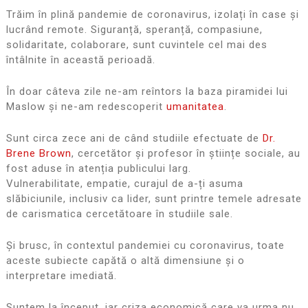
Trăim în plină pandemie de coronavirus, izolați în case și
lucrând remote. Siguranță, speranță, compasiune,
solidaritate, colaborare, sunt cuvintele cel mai des
întâlnite în această perioadă.
În doar câteva zile ne-am reîntors la baza piramidei lui
Maslow și ne-am redescoperit
umanitatea
.
Sunt circa zece ani de când studiile efectuate de
Dr.
Brene Brown
, cercetător și profesor în științe sociale, au
fost aduse în atenția publicului larg.
Vulnerabilitate, empatie, curajul de a-ți asuma
slăbiciunile, inclusiv ca lider, sunt printre temele adresate
de carismatica cercetătoare în studiile sale.
Și brusc, în contextul pandemiei cu coronavirus, toate
aceste subiecte capătă o altă dimensiune și o
interpretare imediată.
Suntem la început, iar criza economică care va urma nu