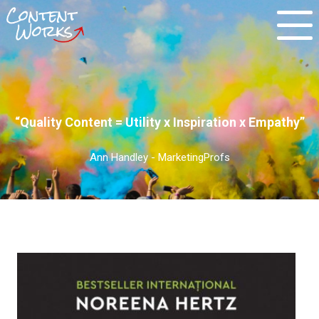
“Quality Content = Utility x Inspiration x Empathy”
Ann Handley - MarketingProfs