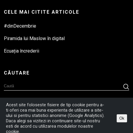
CELE MAI CITITE ARTICOLE
#dinDecembrie
Piramida lui Maslow în digital
Ecuația încrederii
CĂUTARE
Acest site foloseste fisiere de tip cookie pentru a-
ti oferi cea mai buna experienta de utilizare a site-
ului si pentru statistici anonime (Google Analytics).
Ok
Daca alegi sa vizitezi in continuare site-ul nostru
esti de acord cu utilizarea modulelor noastre
Copyright © Content Works 2026
Politica de Confidențialitate
cookie.