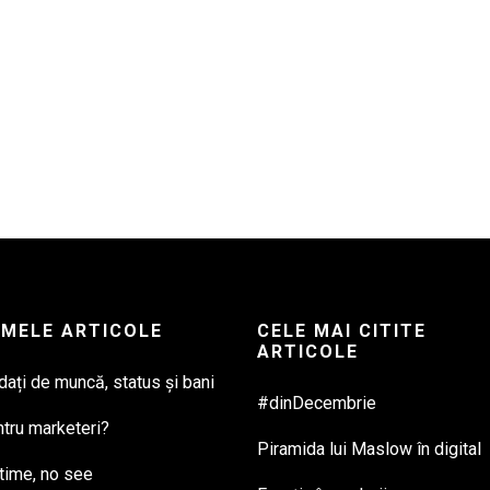
IMELE ARTICOLE
CELE MAI CITITE
ARTICOLE
ați de muncă, status și bani
#dinDecembrie
ntru marketeri?
Piramida lui Maslow în digital
time, no see